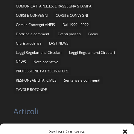
COMUNICATI A.N.E.I.S. E RASSEGNA STAMPA
CORSI E CONVEGNI
CORSI E CONVEGNI
Corsi e Convegni ANEIS
Dal 1999 - 2022
Dottrina e commenti
Eventi passati
Focus
Giurisprudenza
LAST NEWS
Leggi Regolamenti Circolari
Leggi Regolamenti Circolari
NEWS
Note operative
PROFESSIONE PATROCINATORE
RESPONSABILITA' CIVILE
Sentenze e commenti
TAVOLE ROTONDE
Articoli
Gestisci Consenso
ASSEMBLEA NAZIONALE ORDINARIA E