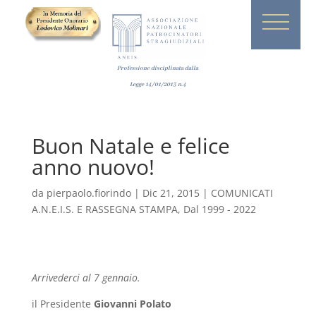
Professione disciplinata dalla
Legge
14/01/2013
n.4
Buon Natale e felice
anno nuovo!
da
pierpaolo.fiorindo
|
Dic 21, 2015
|
COMUNICATI
A.N.E.I.S. E RASSEGNA STAMPA
,
Dal 1999 - 2022
Arrivederci al 7 gennaio.
il Presidente
Giovanni Polato