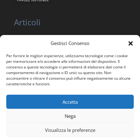
Articoli
Gestisci Consenso
ASSEMBLEA NAZIONALE ORDINARIA E
STRAORDINARIA ANEIS 12 giugno 2026
Per fornire le migliori esperienze, utilizziamo tecnologie come i cookie
ASSEMBLEA NAZIONALE STRAORDINARIA ANEIS 24
per memorizzare e/o accedere alle informazioni del dispositivo. Il
APRILE 2026
consenso a queste tecnologie ci permetterà di elaborare dati come il
comportamento di navigazione o ID unici su questo sito. Non
Trasparenza, Etica e Garanzia statutaria
acconsentire o ritirare il consenso può influire negativamente su alcune
caratteristiche e funzioni.
Giornata in memoria delle Vittime della Strada
Accetta
Nega
Visualizza le preferenze
Progettato e Sviluppato per ANEIS | © 2025 All right