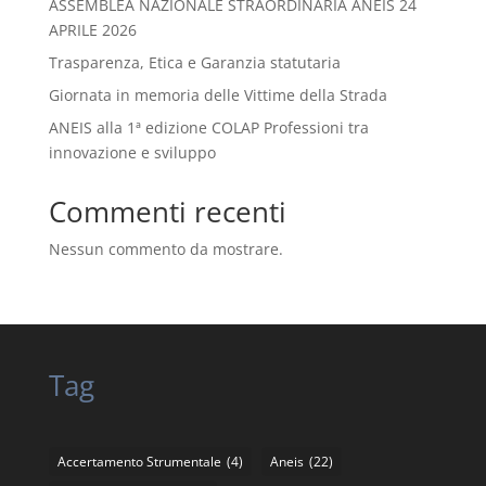
ASSEMBLEA NAZIONALE STRAORDINARIA ANEIS 24
APRILE 2026
Trasparenza, Etica e Garanzia statutaria
Giornata in memoria delle Vittime della Strada
ANEIS alla 1ª edizione COLAP Professioni tra
innovazione e sviluppo
Commenti recenti
Nessun commento da mostrare.
Tag
Accertamento Strumentale
(4)
Aneis
(22)