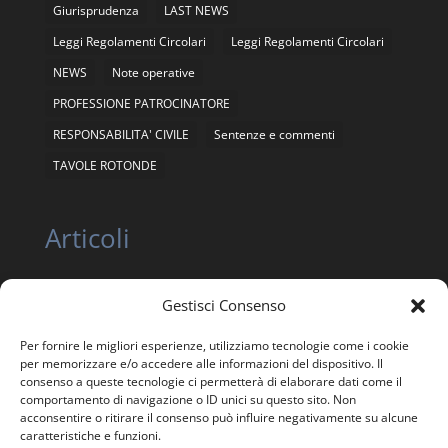
Giurisprudenza
LAST NEWS
Leggi Regolamenti Circolari
Leggi Regolamenti Circolari
NEWS
Note operative
PROFESSIONE PATROCINATORE
RESPONSABILITA' CIVILE
Sentenze e commenti
TAVOLE ROTONDE
Articoli
Gestisci Consenso
ASSEMBLEA NAZIONALE ORDINARIA E
STRAORDINARIA ANEIS 12 giugno 2026
Per fornire le migliori esperienze, utilizziamo tecnologie come i cookie
ASSEMBLEA NAZIONALE STRAORDINARIA ANEIS 24
per memorizzare e/o accedere alle informazioni del dispositivo. Il
APRILE 2026
consenso a queste tecnologie ci permetterà di elaborare dati come il
comportamento di navigazione o ID unici su questo sito. Non
Trasparenza, Etica e Garanzia statutaria
acconsentire o ritirare il consenso può influire negativamente su alcune
caratteristiche e funzioni.
Giornata in memoria delle Vittime della Strada