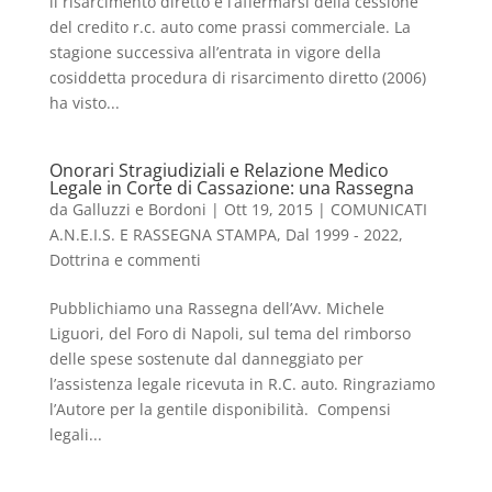
il risarcimento diretto e l’affermarsi della cessione
del credito r.c. auto come prassi commerciale. La
stagione successiva all’entrata in vigore della
cosiddetta procedura di risarcimento diretto (2006)
ha visto...
Onorari Stragiudiziali e Relazione Medico
Legale in Corte di Cassazione: una Rassegna
da
Galluzzi e Bordoni
|
Ott 19, 2015
|
COMUNICATI
A.N.E.I.S. E RASSEGNA STAMPA
,
Dal 1999 - 2022
,
Dottrina e commenti
Pubblichiamo una Rassegna dell’Avv. Michele
Liguori, del Foro di Napoli, sul tema del rimborso
delle spese sostenute dal danneggiato per
l’assistenza legale ricevuta in R.C. auto. Ringraziamo
l’Autore per la gentile disponibilità. Compensi
legali...