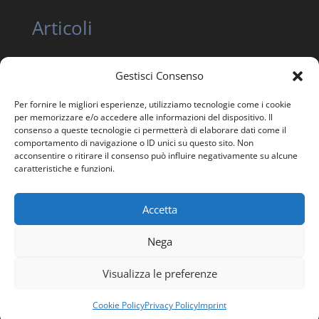
Articoli
Gestisci Consenso
ASSEMBLEA NAZIONALE ORDINARIA E
STRAORDINARIA ANEIS 12 giugno 2026
Per fornire le migliori esperienze, utilizziamo tecnologie come i cookie
ASSEMBLEA NAZIONALE STRAORDINARIA ANEIS 24
per memorizzare e/o accedere alle informazioni del dispositivo. Il
consenso a queste tecnologie ci permetterà di elaborare dati come il
APRILE 2026
comportamento di navigazione o ID unici su questo sito. Non
Trasparenza, Etica e Garanzia statutaria
acconsentire o ritirare il consenso può influire negativamente su alcune
caratteristiche e funzioni.
Giornata in memoria delle Vittime della Strada
Accetta
Nega
Visualizza le preferenze
Progettato e Sviluppato per ANEIS | © 2025 All right
reserved
Cookie Policy
Privacy Policy
Imprint