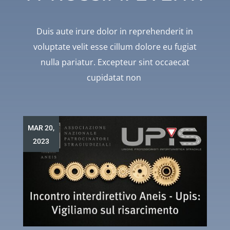
Duis aute irure dolor in reprehenderit in
voluptate velit esse cillum dolore eu fugiat
nulla pariatur. Excepteur sint occaecat
cupidatat non
MAR 20,
2023