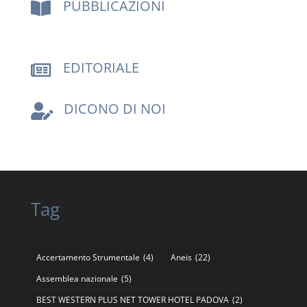
PUBBLICAZIONI

EDITORIALE

DICONO DI NOI

Tag
Accertamento Strumentale
(4)
Aneis
(22)
Assemblea nazionale
(5)
BEST WESTERN PLUS NET TOWER HOTEL PADOVA
(2)