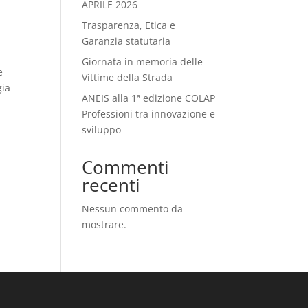
APRILE 2026
Trasparenza, Etica e
Garanzia statutaria
Giornata in memoria delle
e
Vittime della Strada
gia
ANEIS alla 1ª edizione COLAP
Professioni tra innovazione e
sviluppo
Commenti
recenti
Nessun commento da
mostrare.