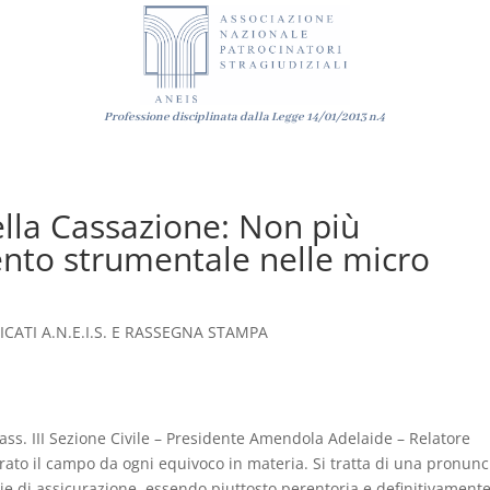
Professione disciplinata dalla Legge
14/01/2013
n.4
ella Cassazione: Non più
ento strumentale nelle micro
CATI A.N.E.I.S. E RASSEGNA STAMPA
ass. III Sezione Civile – Presidente Amendola Adelaide – Relatore
ato il campo da ogni equivoco in materia. Si tratta di una pronunc
e di assicurazione, essendo piuttosto perentoria e definitivament