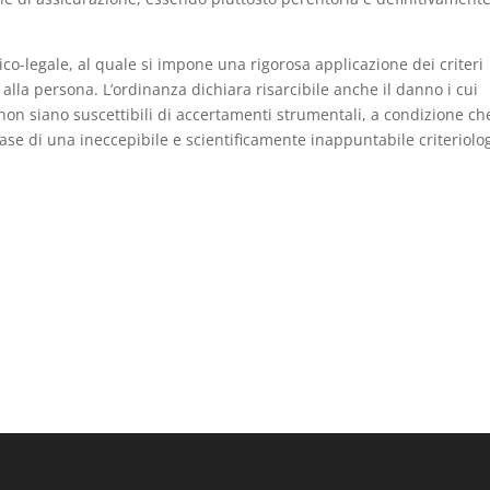
co-legale, al quale si impone una rigorosa applicazione dei criteri
alla persona. L’ordinanza dichiara risarcibile anche il danno i cui
non siano suscettibili di accertamenti strumentali, a condizione ch
base di una ineccepibile e scientificamente inappuntabile criteriolo