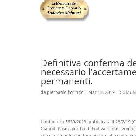
Definitiva conferma d
necessario l’accertam
permanenti.
da
pierpaolo.fiorindo
|
Mar 13, 2019
|
COMUNI
L’ordinanza 5820/2019, pubblicata il 28/2/19 (C
Gianniti Pasquale), ha definitivamente sgomber
che certamente non farà piacere alle compagni