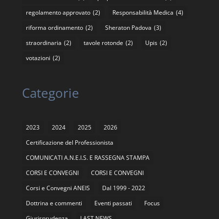
regolamento approvato
(2)
Responsabilità Medica
(4)
riforma ordinamento
(2)
Sheraton Padova
(3)
straordinaria
(2)
tavole rotonde
(2)
Upis
(2)
votazioni
(2)
Categorie
2023
2024
2025
2026
Certificazione del Professionista
COMUNICATI A.N.E.I.S. E RASSEGNA STAMPA
CORSI E CONVEGNI
CORSI E CONVEGNI
Corsi e Convegni ANEIS
Dal 1999 - 2022
Dottrina e commenti
Eventi passati
Focus
Giurisprudenza
LAST NEWS