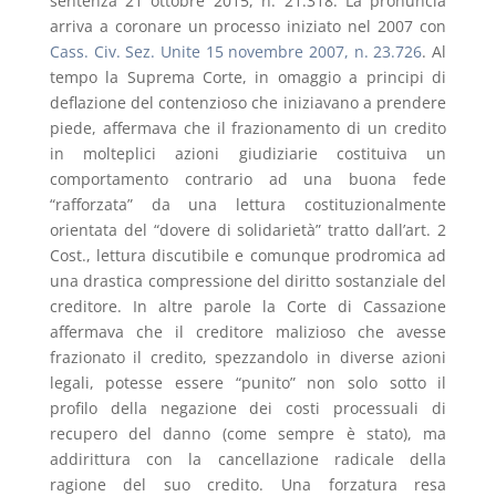
sentenza 21 ottobre 2015, n. 21.318. La pronuncia
arriva a coronare un processo iniziato nel 2007 con
Cass. Civ. Sez. Unite 15 novembre 2007, n. 23.726
. Al
tempo la Suprema Corte, in omaggio a principi di
deflazione del contenzioso che iniziavano a prendere
piede, affermava che il frazionamento di un credito
in molteplici azioni giudiziarie costituiva un
comportamento contrario ad una buona fede
“rafforzata” da una lettura costituzionalmente
orientata del “dovere di solidarietà” tratto dall’art. 2
Cost., lettura discutibile e comunque prodromica ad
una drastica compressione del diritto sostanziale del
creditore. In altre parole la Corte di Cassazione
affermava che il creditore malizioso che avesse
frazionato il credito, spezzandolo in diverse azioni
legali, potesse essere “punito” non solo sotto il
profilo della negazione dei costi processuali di
recupero del danno (come sempre è stato), ma
addirittura con la cancellazione radicale della
ragione del suo credito. Una forzatura resa