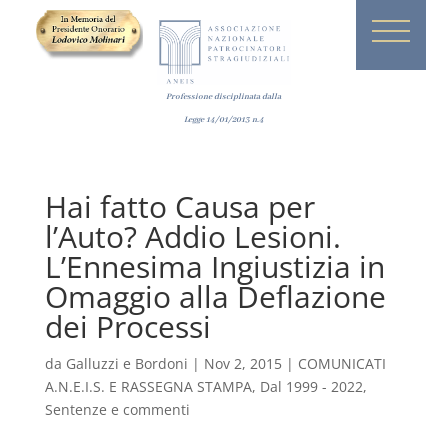
Professione disciplinata dalla
Legge
14/01/2013
n.4
Hai fatto Causa per
l’Auto? Addio Lesioni.
L’Ennesima Ingiustizia in
Omaggio alla Deflazione
dei Processi
da
Galluzzi e Bordoni
|
Nov 2, 2015
|
COMUNICATI
A.N.E.I.S. E RASSEGNA STAMPA
,
Dal 1999 - 2022
,
Sentenze e commenti