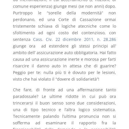
comune esperienza) giunge mesi (se non anni) dopo.
Purtroppo le “sorelle della modernità” non
perdonano, ed una Corte di Cassazione ormai
tristemente schiava di logiche atecniche come lo
sfoltimento ad ogni costo del contenzioso, con
sentenza
Cass. Civ. 22 dicembre 2011, n. 28.286
giunge ora ad estendere gli stessi principi all’
ambito dell’ assicurazione auto obbligatoria. Hai fatto
causa ad una assicurazione inerte e morosa per farti
risarcire il danno auto in attesa che di guarire?
Peggio per te: nulla più ti è dovuto per le lesioni,
visto che hai violato il “dovere di solidarietà”!
Che fare, di fronte ad una affermazione tanto
paradossale? Le ultime ridotte in cui può ora
trincerarsi il buon senso sono due considerazioni,
una di tipo tecnico e l’altra logico sistematica.
Tecnicamente palando l’ultima pronuncia non si
sofferma ad esaminare il rapporto fra la