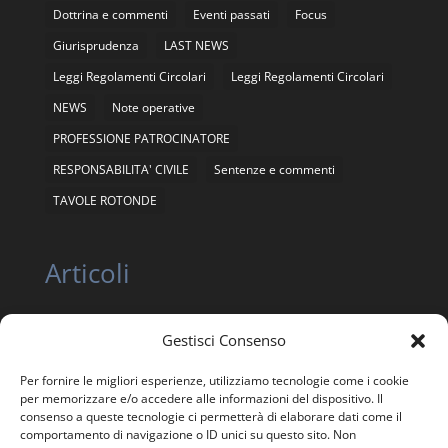
Dottrina e commenti
Eventi passati
Focus
Giurisprudenza
LAST NEWS
Leggi Regolamenti Circolari
Leggi Regolamenti Circolari
NEWS
Note operative
PROFESSIONE PATROCINATORE
RESPONSABILITA' CIVILE
Sentenze e commenti
TAVOLE ROTONDE
Articoli
Gestisci Consenso
ASSEMBLEA NAZIONALE ORDINARIA E
STRAORDINARIA ANEIS 12 giugno 2026
Per fornire le migliori esperienze, utilizziamo tecnologie come i cookie
ASSEMBLEA NAZIONALE STRAORDINARIA ANEIS 24
per memorizzare e/o accedere alle informazioni del dispositivo. Il
APRILE 2026
consenso a queste tecnologie ci permetterà di elaborare dati come il
comportamento di navigazione o ID unici su questo sito. Non
Trasparenza, Etica e Garanzia statutaria