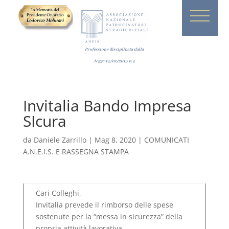
Professione disciplinata dalla
Legge
14/01/2013
n.4
Invitalia Bando Impresa
SIcura
da
Daniele Zarrillo
|
Mag 8, 2020
|
COMUNICATI
A.N.E.I.S. E RASSEGNA STAMPA
Cari Colleghi,
Invitalia prevede il rimborso delle spese
sostenute per la “messa in sicurezza” della
propria attività lavorativa.