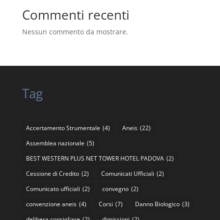
Commenti recenti
Nessun commento da mostrare.
Tag
Accertamento Strumentale
(4)
Aneis
(22)
Assemblea nazionale
(5)
BEST WESTERN PLUS NET TOWER HOTEL PADOVA
(2)
Cessione di Credito
(2)
Comunicati Ufficiali
(2)
Comunicato ufficiali
(2)
convegno
(2)
convenzione aneis
(4)
Corsi
(7)
Danno Biologico
(3)
delibera consigliare
(2)
dimissioni
(2)