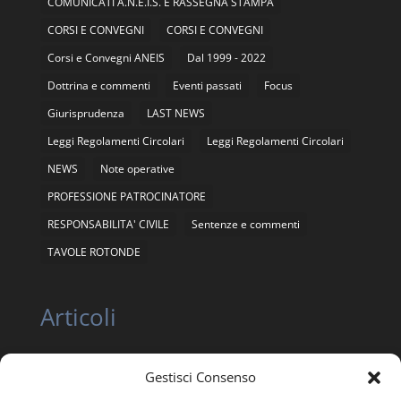
COMUNICATI A.N.E.I.S. E RASSEGNA STAMPA
CORSI E CONVEGNI
CORSI E CONVEGNI
Corsi e Convegni ANEIS
Dal 1999 - 2022
Dottrina e commenti
Eventi passati
Focus
Giurisprudenza
LAST NEWS
Leggi Regolamenti Circolari
Leggi Regolamenti Circolari
NEWS
Note operative
PROFESSIONE PATROCINATORE
RESPONSABILITA' CIVILE
Sentenze e commenti
TAVOLE ROTONDE
Articoli
Gestisci Consenso
ASSEMBLEA NAZIONALE ORDINARIA E
STRAORDINARIA ANEIS 12 giugno 2026