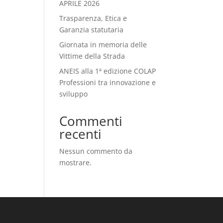
APRILE 2026
Trasparenza, Etica e
Garanzia statutaria
Giornata in memoria delle
Vittime della Strada
ANEIS alla 1ª edizione COLAP
Professioni tra innovazione e
sviluppo
Commenti
recenti
Nessun commento da
mostrare.