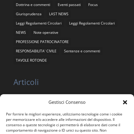
Dottrina e commenti
Eventi passati
Focus
Giurisprudenza
LAST NEWS
Leggi Regolamenti Circolari
Leggi Regolamenti Circolari
NEWS
Note operative
PROFESSIONE PATROCINATORE
RESPONSABILITA' CIVILE
Sentenze e commenti
TAVOLE ROTONDE
Articoli
Gestisci Consenso
ASSEMBLEA NAZIONALE ORDINARIA E
STRAORDINARIA ANEIS 12 giugno 2026
Per fornire le migliori esperienze, utilizziamo tecnologie come i cookie
ASSEMBLEA NAZIONALE STRAORDINARIA ANEIS 24
per memorizzare e/o accedere alle informazioni del dispositivo. Il
APRILE 2026
consenso a queste tecnologie ci permetterà di elaborare dati come il
comportamento di navigazione o ID unici su questo sito. Non