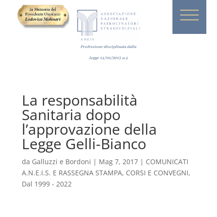
Professione disciplinata dalla
Legge
14/01/2013
n.4
La responsabilità
Sanitaria dopo
l’approvazione della
Legge Gelli-Bianco
da
Galluzzi e Bordoni
|
Mag 7, 2017
|
COMUNICATI
A.N.E.I.S. E RASSEGNA STAMPA
,
CORSI E CONVEGNI
,
Dal 1999 - 2022