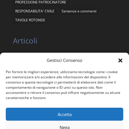
PROFESSIONE PATROCINATORE
RESPONSABILITA' CIVILE
Sentenze e commenti
TAVOLE ROTONDE
Articoli
Gestisci Consenso
ASSEMBLEA NAZIONALE ORDINARIA E
STRAORDINARIA ANEIS 12 giugno 2026
Per fornire le migliori esperienze, utilizziamo tecnologie come i cookie
ASSEMBLEA NAZIONALE STRAORDINARIA ANEIS 24
per memorizzare e/o accedere alle informazioni del dispositivo. Il
APRILE 2026
consenso a queste tecnologie ci permetterà di elaborare dati come il
comportamento di navigazione o ID unici su questo sito. Non
Trasparenza, Etica e Garanzia statutaria
acconsentire o ritirare il consenso può influire negativamente su alcune
caratteristiche e funzioni.
Giornata in memoria delle Vittime della Strada
Accetta
Nega