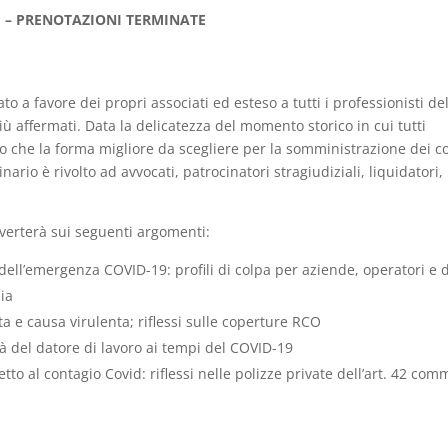
I – PRENOTAZIONI TERMINATE
ato a favore dei propri associati ed esteso a tutti i professionisti de
ù affermati. Data la delicatezza del momento storico in cui tutti
mo che la forma migliore da scegliere per la somministrazione dei co
ario è rivolto ad avvocati, patrocinatori stragiudiziali, liquidatori,
 verterà sui seguenti argomenti:
dell’emergenza COVID-19: profili di colpa per aziende, operatori e d
ia
ta e causa virulenta; riflessi sulle coperture RCO
ità del datore di lavoro ai tempi del COVID-19
etto al contagio Covid: riflessi nelle polizze private dell’art. 42 comm