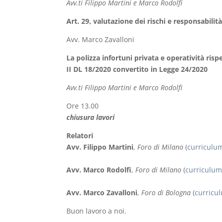
Avv.ti Filippo Martini e Marco Rodolfi
Art. 29, valutazione dei rischi e responsabili
Avv. Marco Zavalloni
La polizza infortuni privata e operatività risp
II DL 18/2020 convertito in Legge 24/2020
Avv.ti Filippo Martini e Marco Rodolfi
Ore 13.00
chiusura lavori
Relatori
Avv. Filippo Martini
,
Foro di Milano
(
curriculu
Avv. Marco Rodolfi
,
Foro di Milano
(
curriculu
Avv. Marco Zavalloni
,
Foro di Bologna
(
curricu
Buon lavoro a noi.