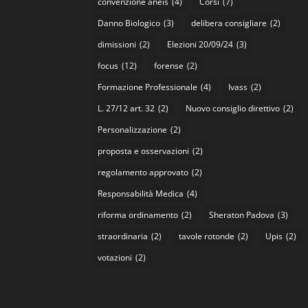
convenzione aneis
(4)
Corsi
(7)
Danno Biologico
(3)
delibera consigliare
(2)
dimissioni
(2)
Elezioni 20/09/24
(3)
focus
(12)
forense
(2)
Formazione Professionale
(4)
Ivass
(2)
L. 27/12 art. 32
(2)
Nuovo consiglio direttivo
(2)
Personalizzazione
(2)
proposta e osservazioni
(2)
regolamento approvato
(2)
Responsabilità Medica
(4)
riforma ordinamento
(2)
Sheraton Padova
(3)
straordinaria
(2)
tavole rotonde
(2)
Upis
(2)
votazioni
(2)