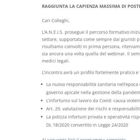
RAGGIUNTA LA CAPIENZA MASSIMA DI POST
Cari Colleghi,
L’A.N.E.I.S. prosegue il percorso formativo inizi
settore, supportata come sempre dai giuristi pi
risultiamo coinvolti in prima persona, ritenia
sia ancora una volta quella del webinar. Il semin
medici legali.
L’incontro avrà un profilo fortemente pratico e
La nuova responsabilità sanitaria nell’epoca 
governo apicale nella gestione della pandem
L’infortunio sul lavoro da Covid: causa violen
Art. 29, valutazione dei rischi e responsabil
La polizza infortuni privata e operatività risp
DL 18/2020 convertito in Legge 24/2020
Al seguente link il programma completo.