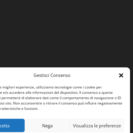
Gestisci Consenso
le migliori esperienze, utilizziamo tecnologie come i cookie per
e/o accedere alle informazioni del dispositivo. Il consenso a queste
i permetterà di elaborare dati come il comportamento di navigazione o ID
sto sito. Non acconsentire o ritirare il consenso può influire negativamente
ratteristiche e funzioni.
cetta
Nega
Visualizza le preferenze