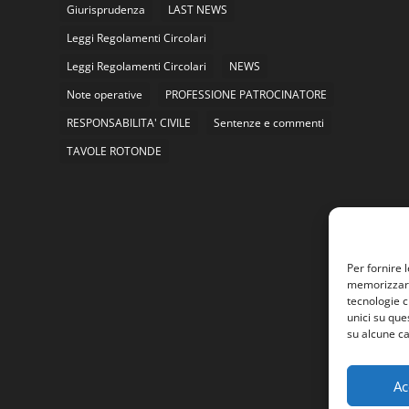
Giurisprudenza
LAST NEWS
Leggi Regolamenti Circolari
Leggi Regolamenti Circolari
NEWS
Note operative
PROFESSIONE PATROCINATORE
RESPONSABILITA' CIVILE
Sentenze e commenti
TAVOLE ROTONDE
Per fornire 
memorizzare 
tecnologie c
unici su que
su alcune ca
Ac