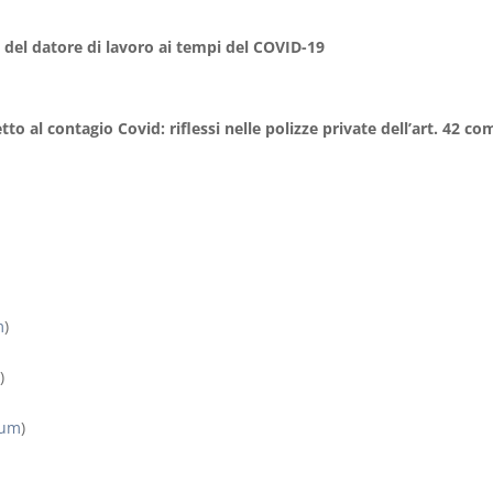
tà del datore di lavoro ai tempi del COVID-19
etto al contagio Covid: riflessi nelle polizze private dell’art. 42 
m
)
m
)
lum
)