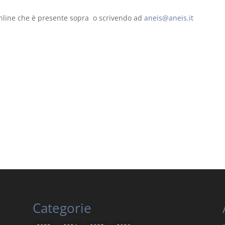
e online che è presente sopra o scrivendo ad
aneis@aneis.it
Categorie