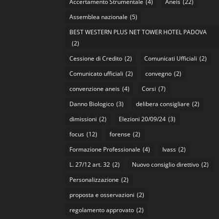
Accertamento Strumentale
(4)
Aneis
(22)
Assemblea nazionale
(5)
BEST WESTERN PLUS NET TOWER HOTEL PADOVA
(2)
Cessione di Credito
(2)
Comunicati Ufficiali
(2)
Comunicato ufficiali
(2)
convegno
(2)
convenzione aneis
(4)
Corsi
(7)
Danno Biologico
(3)
delibera consigliare
(2)
dimissioni
(2)
Elezioni 20/09/24
(3)
focus
(12)
forense
(2)
Formazione Professionale
(4)
Ivass
(2)
L. 27/12 art. 32
(2)
Nuovo consiglio direttivo
(2)
Personalizzazione
(2)
proposta e osservazioni
(2)
regolamento approvato
(2)